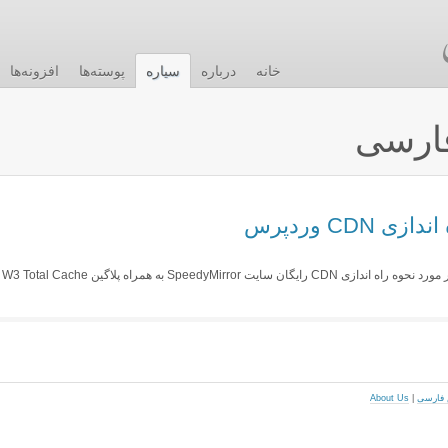
خانه
درباره
سیاره
پوسته‌ها
افزونه‌ها
ارسی
CDN وردپرس
سلام اگر با ما همراه باشید ،چند روز قبل مطلبی در مورد نحوه راه اندازی CDN رایگان سایت SpeedyMirror به همراه پلاگین W3 Total Cache
About Us
|