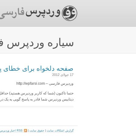
سیاره وردپرس ف
صفحه دلخواه برای خطای پا
17 جولای 2012
وردپرس فارسی – http://wpfarsi.com
حتما تاکنون (شما که کاربر وردپرس هستید) حداقل 
دیتابیس وردپرس شما قادر به پاسخ گویی به یک درخواست (request) ن
گزارش اشکالات سایت
|
حقوق سایت
|
RSS اخبار وردپرس فارسی